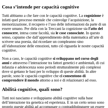
Cosa s’intende per capacità cognitive
Tutti abbiamo a che fare con le capacità cognitive. La
cognizione
è
infatti quel processo mentale che coinvolge l’acquisizione, la
memorizzazione, il recupero e l’uso delle informazioni da parte di un
essere umano. Per dirla con la Treccani la cognizione sia
l’atto del
conoscere
, intesa come facoltà, sia
le cose conosciute
. In questo
senso, capiamo che dall’apprendimento della matematica all’arte di
scrivere una poesia, dal ricordare un compleanno sino
all’elaborazione delle emozioni, tutto ciò riguarda le nostre capacità
cognitive.
Non a caso, le capacità cognitive
si sviluppano nel corso degli
anni
e attraverso l’interazione tra fattori genetici e ambientali, di cui
infanzia e adolescenza sono periodi strutturalmente più complessi
dove si gettano le basi per lo sviluppo di queste abilità. In altre
parole, sono le capacità cognitive che
ci consentono di
comprendere il mondo
attorno a noi e di relazionarci ad esso.
Abilità cognitive, quali sono?
Tutti noi nasciamo e sviluppiamo abilità cognitive sulla base
dell’interazione tra genetica ed esperienza. E in un certo senso sono
proprio queste abilità ad accomunare o contraddistinguere un essere