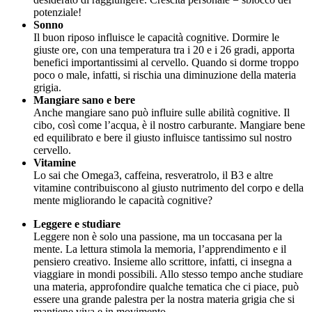
potenziale!
Sonno
Il buon riposo influisce le capacità cognitive. Dormire le
giuste ore, con una temperatura tra i 20 e i 26 gradi, apporta
benefici importantissimi al cervello. Quando si dorme troppo
poco o male, infatti, si rischia una diminuzione della materia
grigia.
Mangiare sano e bere
Anche mangiare sano può influire sulle abilità cognitive. Il
cibo, così come l’acqua, è il nostro carburante. Mangiare bene
ed equilibrato e bere il giusto influisce tantissimo sul nostro
cervello.
Vitamine
Lo sai che Omega3, caffeina, resveratrolo, il B3 e altre
vitamine contribuiscono al giusto nutrimento del corpo e della
mente migliorando le capacità cognitive?
Leggere e studiare
Leggere non è solo una passione, ma un toccasana per la
mente. La lettura stimola la memoria, l’apprendimento e il
pensiero creativo. Insieme allo scrittore, infatti, ci insegna a
viaggiare in mondi possibili. Allo stesso tempo anche studiare
una materia, approfondire qualche tematica che ci piace, può
essere una grande palestra per la nostra materia grigia che si
mantiene viva e in movimento.