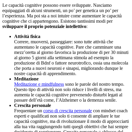
Le capacità cognitive possono essere sviluppate. Nasciamo
equipaggiati di alcuni strumenti, un po’ per genetica un po’ per
l’esperienza. Ma poi sta a noi intuire come aumentare le capacità
cognitive che ci appartengono. Esistono tantissimi modi per
sviluppare il proprio potenziale intellettivo
:
Attività fisica
Correre, muoversi, passeggiare: sono tutte attività che
aumentano le capacità cognitive. Pare che camminare una
mezz’oretta al giorno favorisca la produzione di per 30 minuti
al giorno 5 giorni alla settimana stimola ad esempio la
produzione di Bdnf o fattore neurotrofico, ossia una molecola
che porta a nuovi neuroni e sinapsi, migliorando dunque le
nostre capacità di apprendimento.
Meditazione
Meditazione e mindfulness
sono le parole del nostro tempo.
Questo tipo di attività non solo riduce i livelli di stress, ma
aumenta le capacità cognitive prevenendo disturbi legati al
passare dell’età come, l’Alzheimer o la demenza senile.
Crescita personale
Frequentare un
corso di crescita personale
con mindset coach
esperti e qualificati non solo ti consente di ampliare le tue
capacità cognitive, ma di rivoluzionare il modo di approcciarti
alla tua vita raggiungendo tutti quegli obiettivi che hai sempre
desiderato di raggiungere. Crescita personale = sblocco del