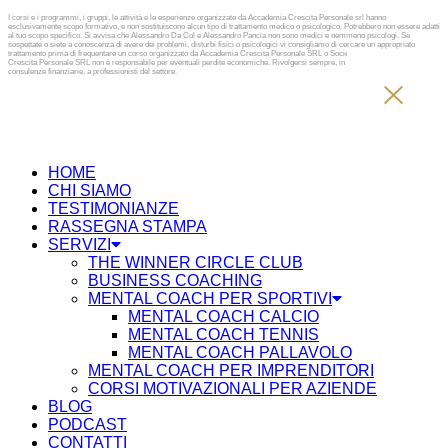
I corsi e i programmi, i gruppi, le attività e le esperienze organizzate da Accademia Crescita Personale srl hanno
esclusivamente scopo formativo, e non sostituiscono alcun tipo di trattamento medico o psicologico. Potrebbero non essere adatti
al tuo scopo specifico. Si avvisa che Alessandro Da Col e Alessandro Pancia non sono medici e nemmeno psicologi. Se
sospettate o siete a conoscenza di avere dei problemi, disturbi fisici o psicologici vi consigliamo di cercare un appropriato
trattamento prima di frequentare un corso organizzato da Accademia Crescita Personale SRL o Società diversa. Accademia
Crescita Personale SRL non è responsabile per eventuali perdite economiche. Rivolgersi sempre, in caso di investimenti e
consulenze finanziarie, a professionisti del settore.
HOME
CHI SIAMO
TESTIMONIANZE
RASSEGNA STAMPA
SERVIZI
THE WINNER CIRCLE CLUB
BUSINESS COACHING
MENTAL COACH PER SPORTIVI
MENTAL COACH CALCIO
MENTAL COACH TENNIS
MENTAL COACH PALLAVOLO
MENTAL COACH PER IMPRENDITORI
CORSI MOTIVAZIONALI PER AZIENDE
BLOG
PODCAST
CONTATTI