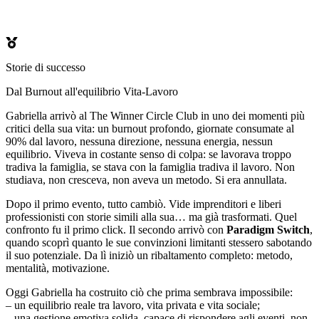
Storie di successo
Dal Burnout all'equilibrio Vita-Lavoro
Gabriella arrivò al The Winner Circle Club in uno dei momenti più
critici della sua vita: un burnout profondo, giornate consumate al
90% dal lavoro, nessuna direzione, nessuna energia, nessun
equilibrio. Viveva in costante senso di colpa: se lavorava troppo
tradiva la famiglia, se stava con la famiglia tradiva il lavoro. Non
studiava, non cresceva, non aveva un metodo. Si era annullata.
Dopo il primo evento, tutto cambiò. Vide imprenditori e liberi
professionisti con storie simili alla sua… ma già trasformati. Quel
confronto fu il primo click. Il secondo arrivò con
Paradigm Switch
,
quando scoprì quanto le sue convinzioni limitanti stessero sabotando
il suo potenziale. Da lì iniziò un ribaltamento completo: metodo,
mentalità, motivazione.
Oggi Gabriella ha costruito ciò che prima sembrava impossibile:
– un equilibrio reale tra lavoro, vita privata e vita sociale;
– una gestione emotiva solida, capace di rispondere agli eventi, non