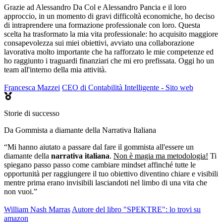
Grazie ad Alessandro Da Col e Alessandro Pancia e il loro
approccio, in un momento di gravi difficoltà economiche, ho deciso
di intraprendere una formazione professionale con loro. Questa
scelta ha trasformato la mia vita professionale: ho acquisito maggiore
consapevolezza sui miei obiettivi, avviato una collaborazione
lavorativa molto importante che ha rafforzato le mie competenze ed
ho raggiunto i traguardi finanziari che mi ero prefissata. Oggi ho un
team all'interno della mia attività.
Francesca Mazzei
CEO di Contabilità Intelligente - Sito web
Storie di successo
Da Gommista a diamante della Narrativa Italiana
“Mi hanno aiutato a passare dal fare il gommista all'essere un
diamante della
narrativa italiana
.
Non è magia ma metodologia!
Ti
spiegano passo passo come cambiare mindset affinché tutte le
opportunità per raggiungere il tuo obiettivo diventino chiare e visibili
mentre prima erano invisibili lasciandoti nel limbo di una vita che
non vuoi.”
William Nash Marras
Autore del libro "SPEKTRE": lo trovi su
amazon