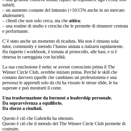
subirli;
– un aumento costante del fatturato (+10/15% anche in un mercato
altalenante);
– clienti che non solo cerca, ma che
attira
;
– una routine di studio e crescita che le permette di rimanere centrata
e performante.
C’è stato anche un momento di ricaduta. Ma non è rimasta sola:
tutor, community e metodo l’hanno aiutata a rialzarsi rapidamente.
Ha riaperto i workbook, è tornata al protocollo, alle basi, e si è
rimessa in carreggiata con lucidità.
La sua conclusione è netta: se avesse conosciuto prima il The
Winner Circle Club, avrebbe iniziato prima. Perché le skill che
contano davvero (quelle che cambiano un professionista e una
persona) le apprendi solo da chi ha vissuto le stesse sfide, le ha
superate e può mostrarti il come.
Una trasformazione da burnout a leadership personale.
Da sopravvivenza a equilibrio.
Da sforzo a risultati.
Questo è ciò che Gabriella ha ottenuto.
Questo è ciò che il metodo del The Winner Circle Club permette di
costruire.