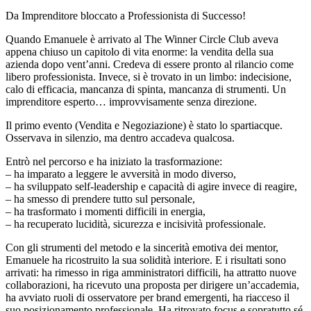
Da Imprenditore bloccato a Professionista di Successo!
Quando Emanuele è arrivato al The Winner Circle Club aveva
appena chiuso un capitolo di vita enorme: la vendita della sua
azienda dopo vent’anni. Credeva di essere pronto al rilancio come
libero professionista. Invece, si è trovato in un limbo: indecisione,
calo di efficacia, mancanza di spinta, mancanza di strumenti. Un
imprenditore esperto… improvvisamente senza direzione.
Il primo evento (Vendita e Negoziazione) è stato lo spartiacque.
Osservava in silenzio, ma dentro accadeva qualcosa.
Entrò nel percorso e ha iniziato la trasformazione:
– ha imparato a leggere le avversità in modo diverso,
– ha sviluppato self-leadership e capacità di agire invece di reagire,
– ha smesso di prendere tutto sul personale,
– ha trasformato i momenti difficili in energia,
– ha recuperato lucidità, sicurezza e incisività professionale.
Con gli strumenti del metodo e la sincerità emotiva dei mentor,
Emanuele ha ricostruito la sua solidità interiore. E i risultati sono
arrivati: ha rimesso in riga amministratori difficili, ha attratto nuove
collaborazioni, ha ricevuto una proposta per dirigere un’accademia,
ha avviato ruoli di osservatore per brand emergenti, ha riacceso il
suo posizionamento professionale. Ha ritrovato focus e sopratutto sé