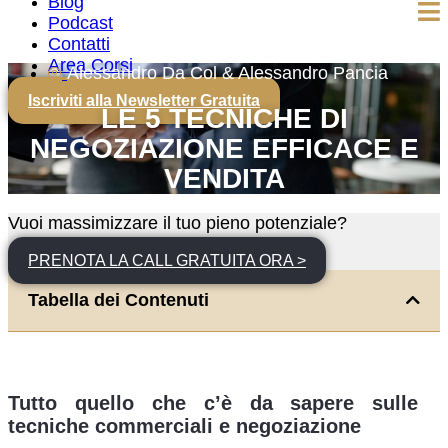
Blog
Podcast
Contatti
Area Corsi
Alessandro Da Col & Alessandro Pancia
Iscriviti alla Newsletter Gratuita
LE 5 TECNICHE DI
NEGOZIAZIONE EFFICACE E
VENDITA
Vuoi massimizzare il tuo pieno potenziale?
PRENOTA LA CALL GRATUITA ORA >
Tabella dei Contenuti
Tutto quello che c’è da sapere sulle
tecniche commerciali e negoziazione