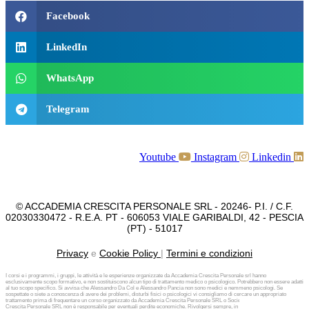
Facebook
LinkedIn
WhatsApp
Telegram
Youtube
Instagram
Linkedin
© ACCADEMIA CRESCITA PERSONALE SRL - 20246- P.I. / C.F.
02030330472 - R.E.A. PT - 606053 VIALE GARIBALDI, 42 - PESCIA
(PT) - 51017
Privacy
e
Cookie Policy
|
Termini e condizioni
I corsi e i programmi, i gruppi, le attività e le esperienze organizzate da Accademia Crescita Personale srl hanno
esclusivamente scopo formativo, e non sostituiscono alcun tipo di trattamento medico o psicologico. Potrebbero non essere adatti
al tuo scopo specifico. Si avvisa che Alessandro Da Col e Alessandro Pancia non sono medici e nemmeno psicologi. Se
sospettate o siete a conoscenza di avere dei problemi, disturbi fisici o psicologici vi consigliamo di cercare un appropriato
trattamento prima di frequentare un corso organizzato da Accademia Crescita Personale SRL o Società diversa. Accademia
Crescita Personale SRL non è responsabile per eventuali perdite economiche. Rivolgersi sempre, in caso di investimenti e