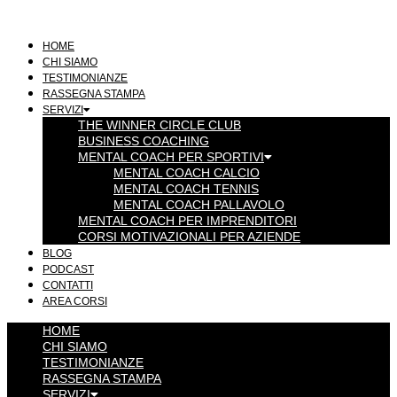
Vai
al
contenuto
HOME
CHI SIAMO
TESTIMONIANZE
RASSEGNA STAMPA
SERVIZI
THE WINNER CIRCLE CLUB
BUSINESS COACHING
MENTAL COACH PER SPORTIVI
MENTAL COACH CALCIO
MENTAL COACH TENNIS
MENTAL COACH PALLAVOLO
MENTAL COACH PER IMPRENDITORI
CORSI MOTIVAZIONALI PER AZIENDE
BLOG
PODCAST
CONTATTI
AREA CORSI
HOME
CHI SIAMO
TESTIMONIANZE
RASSEGNA STAMPA
SERVIZI