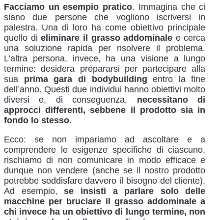
Facciamo un esempio pratico
. Immagina che ci
siano due persone che vogliono iscriversi in
palestra. Una di loro ha come obiettivo principale
quello di
eliminare il grasso addominale
e cerca
una soluzione rapida per risolvere il problema.
L’altra persona, invece, ha una visione a lungo
termine: desidera prepararsi per partecipare alla
sua
prima gara di bodybuilding
entro la fine
dell’anno. Questi due individui hanno obiettivi molto
diversi e, di conseguenza,
necessitano di
approcci differenti, sebbene il prodotto sia in
fondo lo stesso
.
Ecco: se non impariamo ad ascoltare e a
comprendere le esigenze specifiche di ciascuno,
rischiamo di non comunicare in modo efficace e
dunque non vendere (anche se il nostro prodotto
potrebbe soddisfare davvero il bisogno del cliente).
Ad esempio,
se insisti a parlare solo delle
macchine per bruciare il grasso addominale a
chi invece ha un obiettivo di lungo termine, non