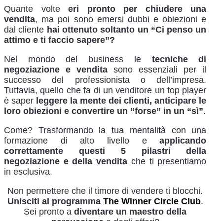
Quante volte
eri pronto per chiudere una
vendita
, ma poi sono emersi dubbi e obiezioni e
dal cliente
hai ottenuto soltanto un “Ci penso un
attimo e ti faccio sapere”?
Nel mondo del business le
tecniche di
negoziazione e vendita
sono essenziali per il
successo del professionista o dell’impresa.
Tuttavia, quello che fa di un venditore un top player
è saper
leggere la mente dei clienti, anticipare le
loro obiezioni e convertire un “forse” in un “sì”
.
Come? Trasformando la tua mentalità con una
formazione di alto livello e
applicando
correttamente questi 5 pilastri della
negoziazione e della vendita
che ti presentiamo
in esclusiva.
Non permettere che il timore di vendere ti blocchi.
Unisciti al programma
Th
e Winner Circle Club
.
Sei pronto a
diventare un maestro della