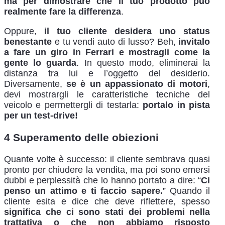
ma per dimostrare che il tuo prodotto può
realmente fare la differenza
.
Oppure,
il tuo cliente desidera uno status
benestante
e tu vendi auto di lusso? Beh,
invitalo
a fare un giro in Ferrari e mostragli come la
gente lo guarda
. In questo modo, eliminerai la
distanza tra lui e l’oggetto del desiderio.
Diversamente,
se è un appassionato di motori
,
devi mostrargli le caratteristiche tecniche del
veicolo e permettergli di testarla:
portalo in pista
per un test-drive!
4 Superamento delle obiezioni
Quante volte è successo: il cliente sembrava quasi
pronto per chiudere la vendita, ma poi sono emersi
dubbi e perplessità che lo hanno portato a dire: “
Ci
penso un attimo e ti faccio sapere.
” Quando il
cliente esita e dice che deve riflettere, spesso
significa che ci sono stati dei problemi nella
trattativa o che non abbiamo risposto