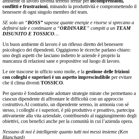
ambiente di lavoro diventa terreno fertile per
incomprensioni,
conflitti e frustrazioni
, minando la produttività e compromettendo il
benessere di ogni singolo membro del team.
SE solo un “
BOSS”
sapesse quante energie e risorse si sprecano a
definirsi tale e continuare a “
ORDINARE
” compiti a un
TEAM
DISUNITO E TOSSICO
…
Un buon ambiente di lavoro è un riflesso diretto del benessere
psicologico dei dipendenti. Oggigiorno le ricerche parlano chiaro:
uno degli aspetti che lasciano indietro le aziende è proprio la
mancanza di relazioni sane e propositive sul luogo di lavoro.
Le ore trascorse in ufficio sono molte, e la
gestione delle frizioni
con colleghi e superiori è un aspetto imprescindibile
per evitare
che il clima diventi
TOSSICO
.
Per questo è fondamentale adottare strategie mirate che permettano a
ciascun dipendente di affrontare le difficoltà con un approccio
costruttivo.Al contrario, un dipendente sereno, in armonia con sé
stesso, i colleghi e i superiori, è più produttivo e proattivo, partecipa
attivamente alla vita aziendale, contribuendo al raggiungimento degli
obiettivi, con benefici anche per la comunità in cui l’azienda opera.
Nessuno di noi è intelligente quanto tutti noi messi insieme (Ken
Blanchard)