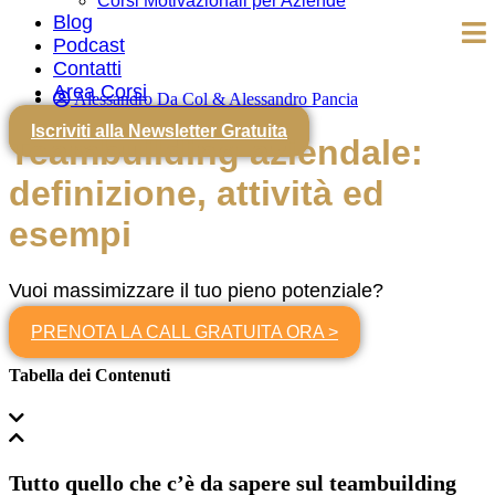
Corsi Motivazionali per Aziende
Blog
Podcast
Contatti
Area Corsi
Alessandro Da Col & Alessandro Pancia
Iscriviti alla Newsletter Gratuita
Teambuilding aziendale:
definizione, attività ed
esempi
Vuoi massimizzare il tuo pieno potenziale?
PRENOTA LA CALL GRATUITA ORA >
Tabella dei Contenuti
Tutto quello che c’è da sapere sul teambuilding