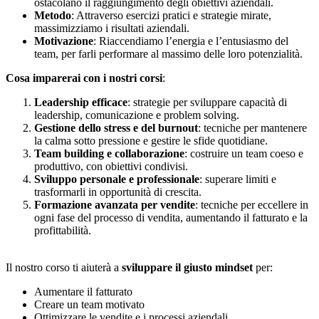
ostacolano il raggiungimento degli obiettivi aziendali.
Metodo
: Attraverso esercizi pratici e strategie mirate,
massimizziamo i risultati aziendali.
Motivazione
: Riaccendiamo l’energia e l’entusiasmo del
team, per farli performare al massimo delle loro potenzialità.
Cosa imparerai con i nostri corsi
:
Leadership efficace
: strategie per sviluppare capacità di
leadership, comunicazione e problem solving.
Gestione dello stress e del burnout
: tecniche per mantenere
la calma sotto pressione e gestire le sfide quotidiane.
Team building e collaborazione
: costruire un team coeso e
produttivo, con obiettivi condivisi.
Sviluppo personale e professionale
: superare limiti e
trasformarli in opportunità di crescita.
Formazione avanzata per vendite
: tecniche per eccellere in
ogni fase del processo di vendita, aumentando il fatturato e la
profittabilità.
Il nostro corso ti aiuterà a
sviluppare il giusto mindset
per:
Aumentare il fatturato
Creare un team motivato
Ottimizzare le vendite e i processi aziendali