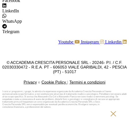
Facebook
LinkedIn
WhatsApp
Telegram
Youtube
Instagram
Linkedin
© ACCADEMIA CRESCITA PERSONALE SRL - 20246- P.I. / C.F.
02030330472 - R.E.A. PT - 606053 VIALE GARIBALDI, 42 - PESCIA
(PT) - 51017
Privacy
e
Cookie Policy
|
Termini e condizioni
I corsi e i programmi, i gruppi, le attività e le esperienze organizzate da Accademia Crescita Personale srl hanno
esclusivamente scopo formativo, e non sostituiscono alcun tipo di trattamento medico o psicologico. Potrebbero non essere adatti
al tuo scopo specifico. Si avvisa che Alessandro Da Col e Alessandro Pancia non sono medici e nemmeno psicologi. Se
sospettate o siete a conoscenza di avere dei problemi, disturbi fisici o psicologici vi consigliamo di cercare un appropriato
trattamento prima di frequentare un corso organizzato da Accademia Crescita Personale SRL o Società diversa. Accademia
Crescita Personale SRL non è responsabile per eventuali perdite economiche. Rivolgersi sempre, in caso di investimenti e
consulenze finanziarie, a professionisti del settore.