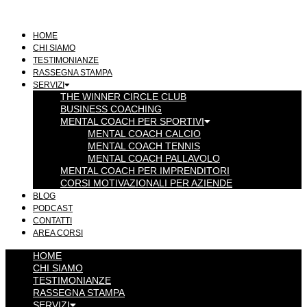
Vai
al
contenuto
HOME
CHI SIAMO
TESTIMONIANZE
RASSEGNA STAMPA
SERVIZI
THE WINNER CIRCLE CLUB
BUSINESS COACHING
MENTAL COACH PER SPORTIVI
MENTAL COACH CALCIO
MENTAL COACH TENNIS
MENTAL COACH PALLAVOLO
MENTAL COACH PER IMPRENDITORI
CORSI MOTIVAZIONALI PER AZIENDE
BLOG
PODCAST
CONTATTI
AREA CORSI
HOME
CHI SIAMO
TESTIMONIANZE
RASSEGNA STAMPA
SERVIZI