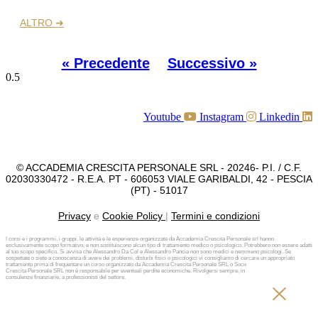
ALTRO ➜
« Precedente
Successivo »
Youtube
Instagram
Linkedin
© ACCADEMIA CRESCITA PERSONALE SRL - 20246- P.I. / C.F.
02030330472 - R.E.A. PT - 606053 VIALE GARIBALDI, 42 - PESCIA
(PT) - 51017
Privacy
e
Cookie Policy
|
Termini e condizioni
I corsi e i programmi, i gruppi, le attività e le esperienze organizzate da Accademia Crescita Personale srl hanno
esclusivamente scopo formativo, e non sostituiscono alcun tipo di trattamento medico o psicologico. Potrebbero non essere adatti
al tuo scopo specifico. Si avvisa che Alessandro Da Col e Alessandro Pancia non sono medici e nemmeno psicologi. Se
sospettate o siete a conoscenza di avere dei problemi, disturbi fisici o psicologici vi consigliamo di cercare un appropriato
trattamento prima di frequentare un corso organizzato da Accademia Crescita Personale SRL o Società diversa. Accademia
Crescita Personale SRL non è responsabile per eventuali perdite economiche. Rivolgersi sempre, in caso di investimenti e
consulenze finanziarie, a professionisti del settore.