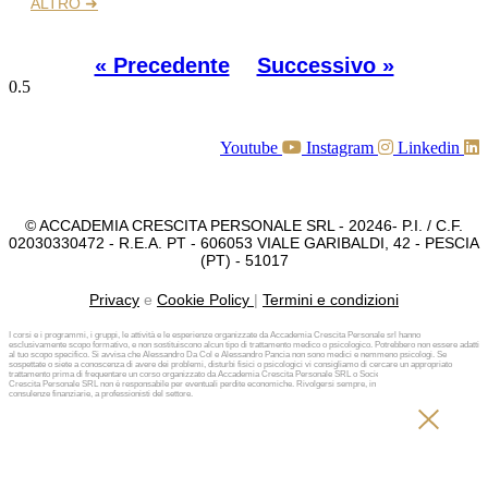
ALTRO ➜
« Precedente
Successivo »
Youtube
Instagram
Linkedin
© ACCADEMIA CRESCITA PERSONALE SRL - 20246- P.I. / C.F.
02030330472 - R.E.A. PT - 606053 VIALE GARIBALDI, 42 - PESCIA
(PT) - 51017
Privacy
e
Cookie Policy
|
Termini e condizioni
I corsi e i programmi, i gruppi, le attività e le esperienze organizzate da Accademia Crescita Personale srl hanno
esclusivamente scopo formativo, e non sostituiscono alcun tipo di trattamento medico o psicologico. Potrebbero non essere adatti
al tuo scopo specifico. Si avvisa che Alessandro Da Col e Alessandro Pancia non sono medici e nemmeno psicologi. Se
sospettate o siete a conoscenza di avere dei problemi, disturbi fisici o psicologici vi consigliamo di cercare un appropriato
trattamento prima di frequentare un corso organizzato da Accademia Crescita Personale SRL o Società diversa. Accademia
Crescita Personale SRL non è responsabile per eventuali perdite economiche. Rivolgersi sempre, in caso di investimenti e
consulenze finanziarie, a professionisti del settore.