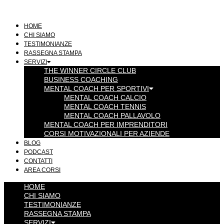
Vai
al
contenuto
HOME
CHI SIAMO
TESTIMONIANZE
RASSEGNA STAMPA
SERVIZI
THE WINNER CIRCLE CLUB
BUSINESS COACHING
MENTAL COACH PER SPORTIVI
MENTAL COACH CALCIO
MENTAL COACH TENNIS
MENTAL COACH PALLAVOLO
MENTAL COACH PER IMPRENDITORI
CORSI MOTIVAZIONALI PER AZIENDE
BLOG
PODCAST
CONTATTI
AREA CORSI
HOME
CHI SIAMO
TESTIMONIANZE
RASSEGNA STAMPA
SERVIZI