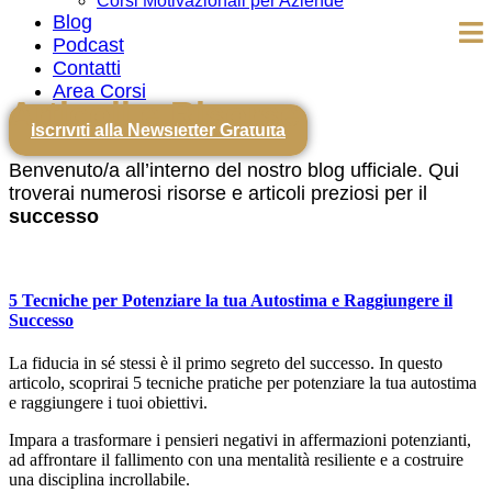
Corsi Motivazionali per Aziende
Blog
Podcast
Contatti
Area Corsi
Articoli e Risorse
Iscriviti alla Newsletter Gratuita
Benvenuto/a all’interno del nostro blog ufficiale. Qui
troverai numerosi risorse e articoli preziosi per il
successo
5 Tecniche per Potenziare la tua Autostima e Raggiungere il
Successo
La fiducia in sé stessi è il primo segreto del successo. In questo
articolo, scoprirai 5 tecniche pratiche per potenziare la tua autostima
e raggiungere i tuoi obiettivi.
Impara a trasformare i pensieri negativi in affermazioni potenzianti,
ad affrontare il fallimento con una mentalità resiliente e a costruire
una disciplina incrollabile.