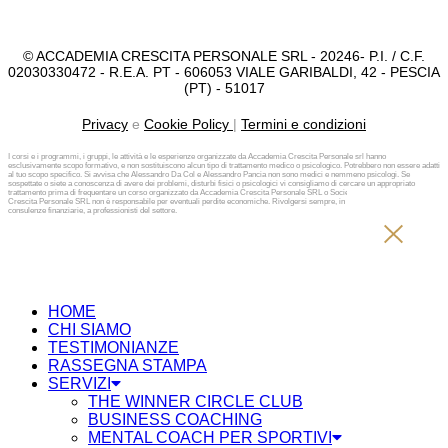
© ACCADEMIA CRESCITA PERSONALE SRL - 20246- P.I. / C.F.
02030330472 - R.E.A. PT - 606053 VIALE GARIBALDI, 42 - PESCIA
(PT) - 51017
Privacy
e
Cookie Policy
|
Termini e condizioni
I corsi e i programmi, i gruppi, le attività e le esperienze organizzate da Accademia Crescita Personale srl hanno
esclusivamente scopo formativo, e non sostituiscono alcun tipo di trattamento medico o psicologico. Potrebbero non essere adatti
al tuo scopo specifico. Si avvisa che Alessandro Da Col e Alessandro Pancia non sono medici e nemmeno psicologi. Se
sospettate o siete a conoscenza di avere dei problemi, disturbi fisici o psicologici vi consigliamo di cercare un appropriato
trattamento prima di frequentare un corso organizzato da Accademia Crescita Personale SRL o Società diversa. Accademia
Crescita Personale SRL non è responsabile per eventuali perdite economiche. Rivolgersi sempre, in caso di investimenti e
consulenze finanziarie, a professionisti del settore.
HOME
CHI SIAMO
TESTIMONIANZE
RASSEGNA STAMPA
SERVIZI
THE WINNER CIRCLE CLUB
BUSINESS COACHING
MENTAL COACH PER SPORTIVI