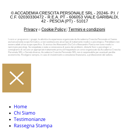
© ACCADEMIA CRESCITA PERSONALE SRL - 20246- P.I. /
C.F. 02030330472 - R.E.A. PT - 606053 VIALE GARIBALDI,
42 - PESCIA (PT) - 51017
Privacy
e
Cookie Policy
|
Termini e condizioni
I corsi e i programmi, i gruppi, le attività e le esperienze organizzate da Accademia Crescita Personale srl hanno
esclusivamente scopo formativo, e non sostituiscono alcun tipo di trattamento medico o psicologico. Potrebbero non
essere adatti al tuo scopo specifico. Si avvisa che Alessandro Da Col e Alessandro Pancia non sono medici e
nemmeno psicologi. Se sospettate o siete a conoscenza di avere dei problemi, disturbi fisici o psicologici vi
consigliamo di cercare un appropriato trattamento prima di frequentare un corso organizzato da Accademia Crescita
Personale SRL o Società diversa. Accademia Crescita Personale SRL non è responsabile per eventuali perdite
economiche. Rivolgersi sempre, in caso di investimenti e consulenze finanziarie, a professionisti del settore.
Home
Chi Siamo
Testimonianze
Rassegna Stampa