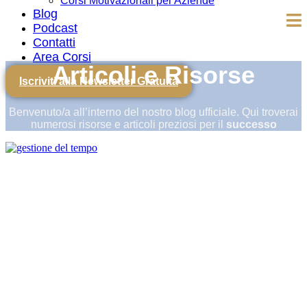
Corsi Motivazionali per Aziende
Blog
Podcast
Contatti
Area Corsi
Articoli e Risorse
Iscriviti alla Newsletter Gratuita
Benvenuto/a all’interno del nostro blog ufficiale. Qui troverai
numerosi risorse e articoli preziosi per il
successo