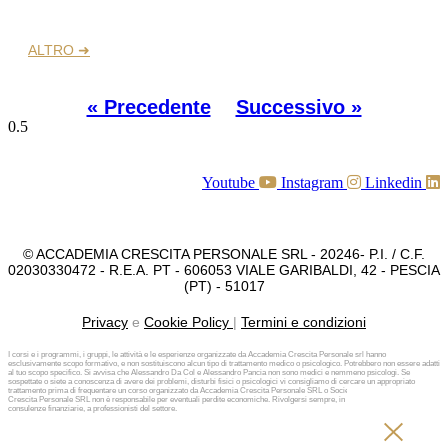
ALTRO ➜
« Precedente
Successivo »
Youtube
Instagram
Linkedin
© ACCADEMIA CRESCITA PERSONALE SRL - 20246- P.I. / C.F.
02030330472 - R.E.A. PT - 606053 VIALE GARIBALDI, 42 - PESCIA
(PT) - 51017
Privacy
e
Cookie Policy
|
Termini e condizioni
I corsi e i programmi, i gruppi, le attività e le esperienze organizzate da Accademia Crescita Personale srl hanno
esclusivamente scopo formativo, e non sostituiscono alcun tipo di trattamento medico o psicologico. Potrebbero non essere adatti
al tuo scopo specifico. Si avvisa che Alessandro Da Col e Alessandro Pancia non sono medici e nemmeno psicologi. Se
sospettate o siete a conoscenza di avere dei problemi, disturbi fisici o psicologici vi consigliamo di cercare un appropriato
trattamento prima di frequentare un corso organizzato da Accademia Crescita Personale SRL o Società diversa. Accademia
Crescita Personale SRL non è responsabile per eventuali perdite economiche. Rivolgersi sempre, in caso di investimenti e
consulenze finanziarie, a professionisti del settore.