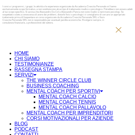
I corsi e i programmi, i gruppi, le attività e le esperienze organizzate da Accademia Crescita Personale srl hanno
esclusivamente scopo formativo, e non sostituiscono alcun tipo di trattamento medico o psicologico. Potrebbero non essere adatti
al tuo scopo specifico. Si avvisa che Alessandro Da Col e Alessandro Pancia non sono medici e nemmeno psicologi. Se
sospettate o siete a conoscenza di avere dei problemi, disturbi fisici o psicologici vi consigliamo di cercare un appropriato
trattamento prima di frequentare un corso organizzato da Accademia Crescita Personale SRL o Società diversa. Accademia
Crescita Personale SRL non è responsabile per eventuali perdite economiche. Rivolgersi sempre, in caso di investimenti e
consulenze finanziarie, a professionisti del settore.
HOME
CHI SIAMO
TESTIMONIANZE
RASSEGNA STAMPA
SERVIZI
THE WINNER CIRCLE CLUB
BUSINESS COACHING
MENTAL COACH PER SPORTIVI
MENTAL COACH CALCIO
MENTAL COACH TENNIS
MENTAL COACH PALLAVOLO
MENTAL COACH PER IMPRENDITORI
CORSI MOTIVAZIONALI PER AZIENDE
BLOG
PODCAST
CONTATTI