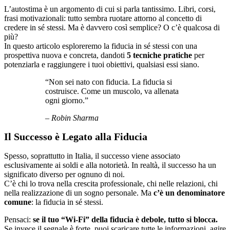
L’autostima è un argomento di cui si parla tantissimo. Libri, corsi,
frasi motivazionali: tutto sembra ruotare attorno al concetto di
credere in sé stessi. Ma è davvero così semplice? O c’è qualcosa di
più?
In questo articolo esploreremo la fiducia in sé stessi con una
prospettiva nuova e concreta, dandoti
5 tecniche pratiche
per
potenziarla e raggiungere i tuoi obiettivi, qualsiasi essi siano.
“Non sei nato con fiducia. La fiducia si
costruisce. Come un muscolo, va allenata
ogni giorno.”
– Robin Sharma
Il Successo è Legato alla Fiducia
Spesso, soprattutto in Italia, il successo viene associato
esclusivamente ai soldi e alla notorietà. In realtà, il successo ha un
significato diverso per ognuno di noi.
C’è chi lo trova nella crescita professionale, chi nelle relazioni, chi
nella realizzazione di un sogno personale. Ma
c’è un denominatore
comune
: la fiducia in sé stessi.
Pensaci:
se il tuo “Wi-Fi” della fiducia è debole, tutto si blocca.
Se invece il segnale è forte, puoi scaricare tutte le informazioni, agire