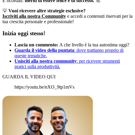
E ricordati:
meriti di essere felice e di successo.
🚀
💡
Vuoi ricevere altre strategie esclusive?
Iscriviti alla nostra Community
e accedi a contenuti riservati per la
tua crescita personale e professionale!
Inizia oggi stesso!
Lascia un commento:
A che livello è la tua autostima oggi?
Gu
arda il video della puntata
: dove trattiamo proprio di
queste tematiche.
Unisciti alla nostra community
: per ricevere strumenti
pratici sulla produttività.
GUARDA IL VIDEO QUI
https://youtu.be/nXO_9tp1mVs